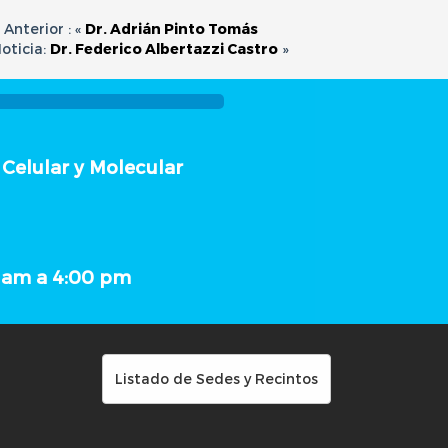
 Anterior : «
Dr. Adrián Pinto Tomás
oticia:
Dr. Federico Albertazzi Castro
»
 Celular y Molecular
0 am a 4:00 pm
Listado de Sedes y Recintos