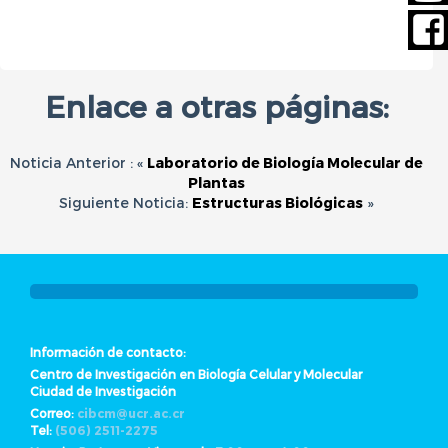
Enlace a otras páginas:
Noticia Anterior : «
Laboratorio de Biología Molecular de
Plantas
Siguiente Noticia:
Estructuras Biológicas
»
Información de contacto:
Centro de Investigación en Biología Celular y Molecular
Ciudad de Investigación
Correo:
cibcm@ucr.ac.cr
Tel:
(506) 2511-2275