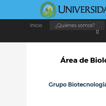
<
Inicio
¿Quiénes somos?
Skip
to
content
Área de Biol
Grupo Biotecnología