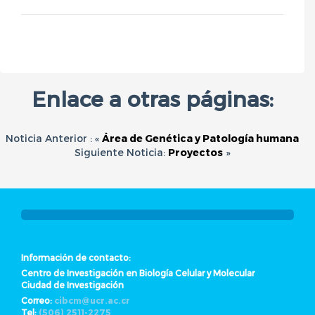
Enlace a otras páginas:
Noticia Anterior : «
Área de Genética y Patología humana
Siguiente Noticia:
Proyectos
»
Información de contacto:
Centro de Investigación en Biología Celular y Molecular
Ciudad de Investigación
Correo:
cibcm@ucr.ac.cr
Tel:
(506) 2511-2275