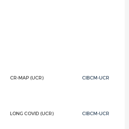
(T
CR-MAP (UCR)
CIBCM-UCR
T
m
LONG COVID (UCR)
CIBCM-UCR
C