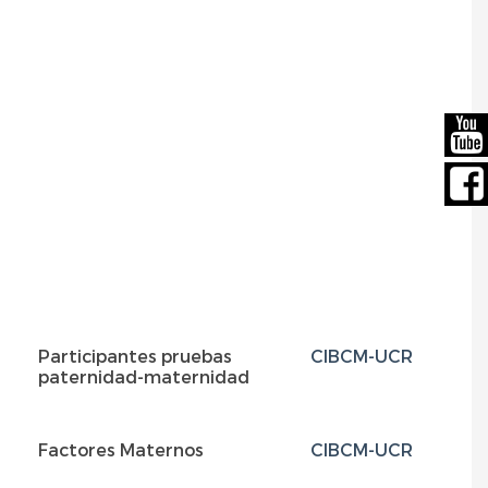
Participantes pruebas
CIBCM-UCR
P
paternidad-maternidad
Factores Maternos
CIBCM-UCR
P