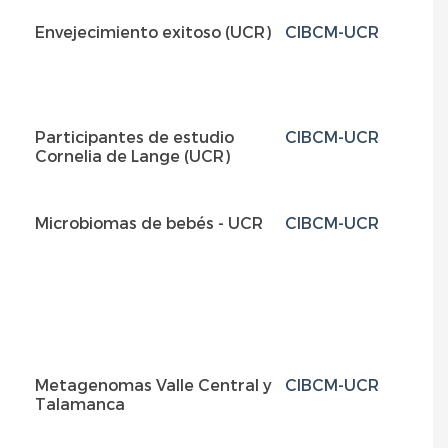
Envejecimiento exitoso (UCR)
CIBCM-UCR
P
a
Participantes de estudio
CIBCM-UCR
C
Cornelia de Lange (UCR)
L
fa
Microbiomas de bebés - UCR
CIBCM-UCR
P
Metagenomas Valle Central y
CIBCM-UCR
P
Talamanca