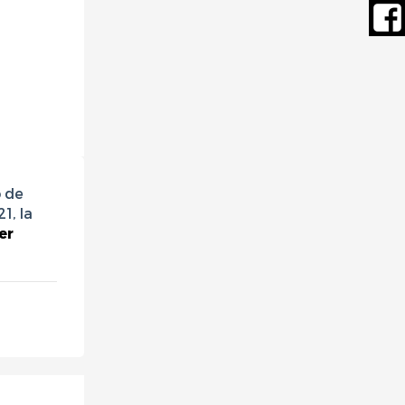
o de
1, la
er