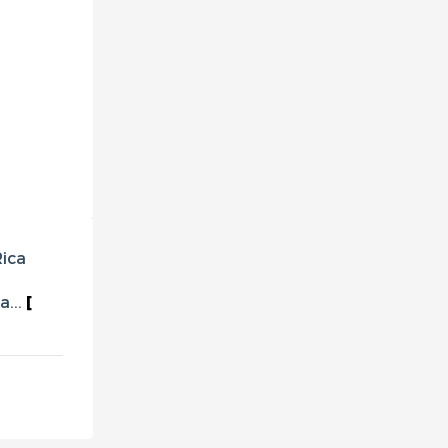
Rica
a...
[