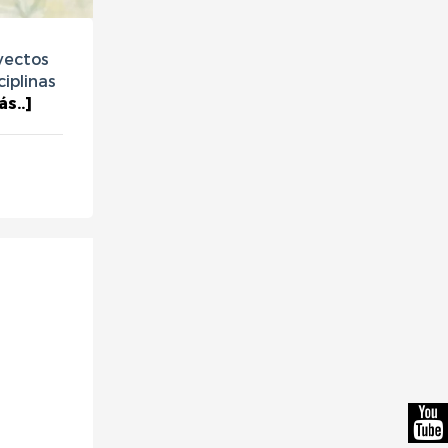
oyectos
ciplinas
ás..]