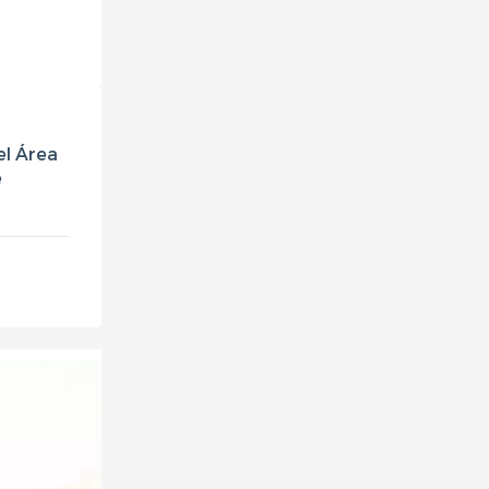
el Área
e