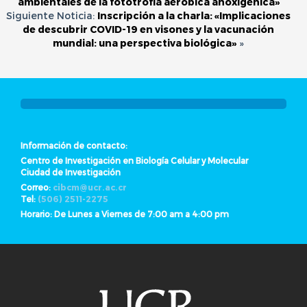
ambientales de la fototrofía aeróbica anoxigénica»
Siguiente Noticia:
Inscripción a la charla: «Implicaciones
de descubrir COVID-19 en visones y la vacunación
mundial: una perspectiva biológica»
»
Información de contacto:
Centro de Investigación en Biología Celular y Molecular
Ciudad de Investigación
Correo:
cibcm@ucr.ac.cr
Tel:
(506) 2511-2275
Horario: De Lunes a Viernes de 7:00 am a 4:00 pm